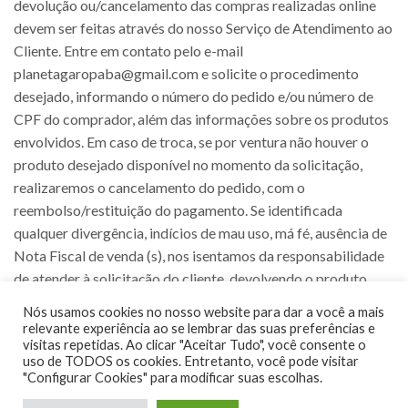
devolução ou/cancelamento das compras realizadas online
devem ser feitas através do nosso Serviço de Atendimento ao
Cliente. Entre em contato pelo e-mail
planetagaropaba@gmail.com e solicite o procedimento
desejado, informando o número do pedido e/ou número de
CPF do comprador, além das informações sobre os produtos
envolvidos. Em caso de troca, se por ventura não houver o
produto desejado disponível no momento da solicitação,
realizaremos o cancelamento do pedido, com o
reembolso/restituição do pagamento. Se identificada
qualquer divergência, indícios de mau uso, má fé, ausência de
Nota Fiscal de venda (s), nos isentamos da responsabilidade
de atender à solicitação do cliente, devolvendo o produto
recolhido ao seu endereço de entrega sem restituição do
Nós usamos cookies no nosso website para dar a você a mais
valor pago, e todo o processo de devolução será cancelado.
relevante experiência ao se lembrar das suas preferências e
visitas repetidas. Ao clicar "Aceitar Tudo", você consente o
uso de TODOS os cookies. Entretanto, você pode visitar
"Configurar Cookies" para modificar suas escolhas.