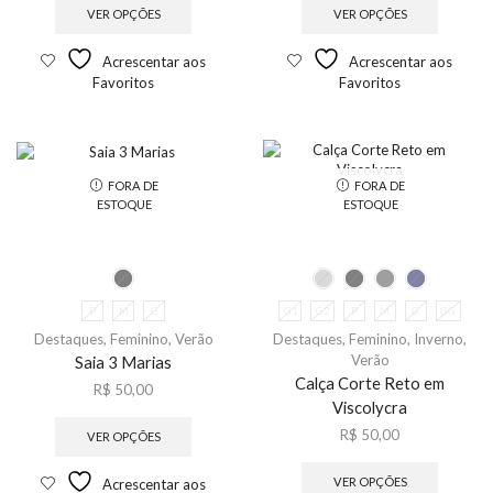
VER OPÇÕES
VER OPÇÕES
Acrescentar aos
Acrescentar aos
Favoritos
Favoritos
FORA DE
FORA DE
ESTOQUE
ESTOQUE
P
M
G
G1
G2
P
M
G
GG
Destaques
,
Feminino
,
Verão
Destaques
,
Feminino
,
Inverno
,
Verão
Saia 3 Marias
Calça Corte Reto em
R$
50,00
Viscolycra
R$
50,00
VER OPÇÕES
VER OPÇÕES
Acrescentar aos