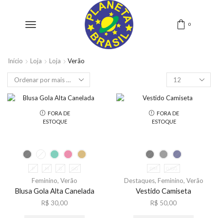
0
Início
Loja
Loja
Verão
FORA DE
FORA DE
ESTOQUE
ESTOQUE
P
M
G
GG
P/M
G/GG
Feminino
,
Verão
Destaques
,
Feminino
,
Verão
Blusa Gola Alta Canelada
Vestido Camiseta
R$
30,00
R$
50,00