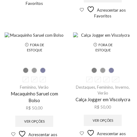
Favoritos
Acrescentar aos
Favoritos
FORA DE
FORA DE
ESTOQUE
ESTOQUE
P
M
G
P
M
G
GG
Feminino
,
Verão
Destaques
,
Feminino
,
Inverno
,
Verão
Macaquinho Saruel com
Calça Jogger em Viscolycra
Bolso
R$
50,00
R$
50,00
VER OPÇÕES
VER OPÇÕES
Acrescentar aos
Acrescentar aos